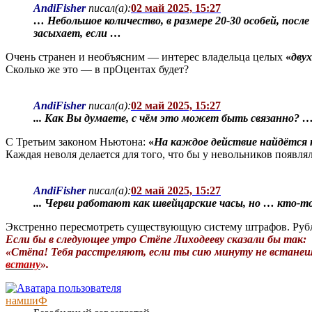
AndiFisher
писал(а):
02 май 2025, 15:27
… Небольшое количество, в размере 20-30 особей, пос
засыхает, если …
Очень странен и необъясним — интерес владельца целых
«
дву
Сколько же это — в прОцентах будет?
AndiFisher
писал(а):
02 май 2025, 15:27
... Как Вы думаете, с чём это может быть связанно? 
С Третьим законом Ньютона:
«
На каждое действие найдётся
Каждая неволя делается для того, что бы у невольников появля
AndiFisher
писал(а):
02 май 2025, 15:27
... Черви работают как швейцарские часы, но … кто-то
Экстренно пересмотреть существующую систему штрафов. Рубл
Если бы в следующее утро Стёпе Лиходееву сказали бы так:
«Стёпа! Тебя расстреляют, если ты сию минуту не встане
встану
».
намшиФ