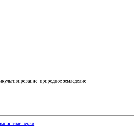
икультивирование, природное земледелие
омпостные черви