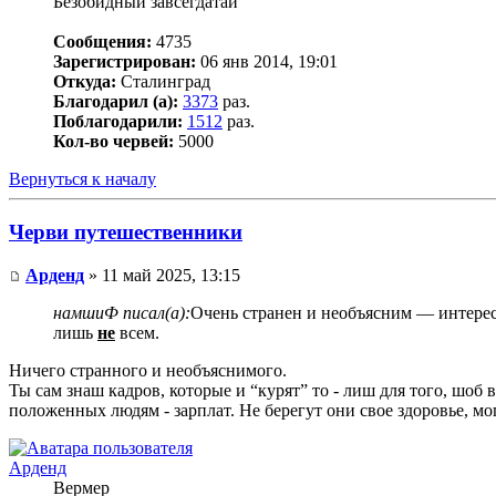
Безобидный завсегдатай
Сообщения:
4735
Зарегистрирован:
06 янв 2014, 19:01
Откуда:
Сталинград
Благодарил (а):
3373
раз.
Поблагодарили:
1512
раз.
Кол-во червей:
5000
Вернуться к началу
Черви путешественники
Арденд
» 11 май 2025, 13:15
намшиФ писал(а):
Очень странен и необъясним — интере
лишь
не
всем.
Ничего странного и необъяснимого.
Ты сам знаш кадров, которые и “курят” то - лиш для того, шоб
положенных людям - зарплат. Не берегут они свое здоровье, мог
Арденд
Вермер