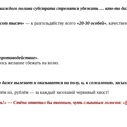
ле каждого полива субстрата стремятся убежать … кто-то даж
хсот тысяч
»
— к разгильдяйству всего
«
20-30 особей
»
, качестве
…
 противодействие
»
.
лось желание сбежать на волю.
 даже вылезает и оказывается на полу, и, к сожалению, засых
ём их, рублём — за каждый засохший червивый хвост!
шь!» — Стёпа ответил бы томным, чуть слышным голосом: «