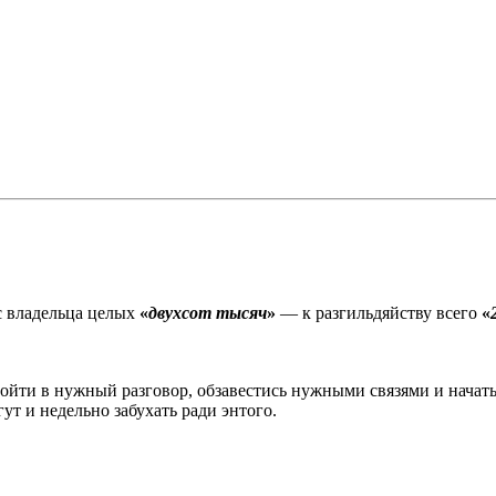
с владельца целых
«
двухсот тысяч
»
— к разгильдяйству всего
«
 войти в нужный разговор, обзавестись нужными связями и начат
ут и недельно забухать ради энтого.