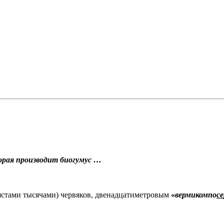
орая производит биогумус …
умястами тысячами) червяков, двенадцатиметровым
«
вермикомпо
се