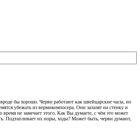
вроде бы хорошо. Черви работают как швейцарские часы, но
емятся убежать из вермикомпосера. Они залазят на стенку и
о время не замечает этого. Как Вы думаете, с чём это может
ить. Подтапливает их норы, ходы? Может быть, черви думают,