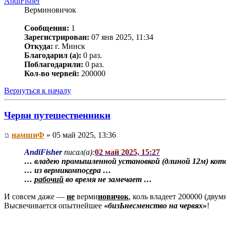
AndiFisher
Верминовичок
Сообщения:
1
Зарегистрирован:
07 янв 2025, 11:34
Откуда:
г. Минск
Благодарил (а):
0 раз.
Поблагодарили:
0 раз.
Кол-во червей:
200000
Вернуться к началу
Черви путешественники
намшиФ
» 05 май 2025, 13:36
AndiFisher
писал(а):
02 май 2025, 15:27
… владею промышленной установкой (длиной 12м) кот
… из вермикомпо
се
ра …
…
рабочий
во время не замечает …
И совсем даже —
не
верми
новичок
, коль владеет 200000 (дв
Высвечивается опытнейшее
«
бизЬнесменство на червях
»
!