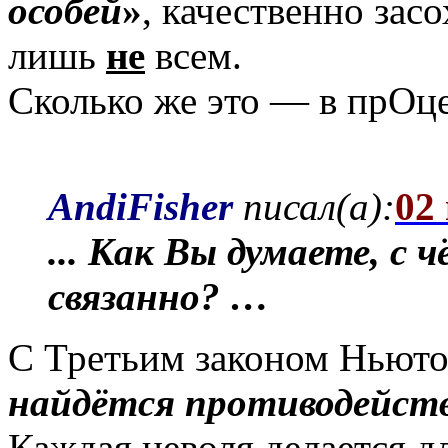
особей
»
, качественно зас
лишь
не
всем.
Сколько же это — в прОце
AndiFisher
писал(а):
02
... Как Вы думаете, с
связанно? …
С Третьим законом Ньют
найдётся противодейст
Каждая неволя делается дл