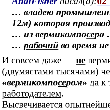
AndiFisher
писал(а):
02
… владею промышленн
12м) которая произво
… из вермикомпо
се
ра
…
рабочий
во время н
И совсем даже —
не
верм
(двумястами тысячами) ч
«
вермикомпо
се
ром
»
да к 
работодателем
.
Высвечивается опытнейш