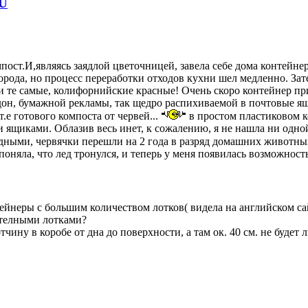
U
пост.И,являясь заядлой цветочницей, завела себе дома контейне
рода, но процесс переработки отходов кухни шел медленно. За
ли те самые, колифорнийские красные! Очень скоро контейнер п
дон, бумажной рекламы, так щедро распихиваемой в почтовые ящ
.е готового компоста от червей...
в простом пластиковом к
 ящиками. Облазив весь инет, к сожалению, я не нашла ни одной
одными, червячки перешли на 2 года в разряд домашних животны
оняла, что лед тронулся, и теперь у меня появилась возможност
ейнеры с большим количеством лотков( видела на английском сайт
ителными лотками?
чину в коробе от дна до поверхности, а там ок. 40 см. не будет 