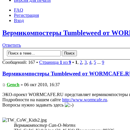
Версия для печати
FAQ
Регистрация
Вход
Вермикомпостеры Tumbleweed от W
Ответить
Сообщений: 167 •
Страница
1
из
9
•
1
,
2
,
3
,
4
,
5
...
9
Вермикомпостеры Tumbleweed от WORMCAFE.R
Gench
» 06 окт 2010, 16:37
ЭКО-проект WORMCAFE.RU представляет вермикомпостеры 
Подробности на нашем сайте
http://www.wormcafe.ru
.
Вопросы нужно задавать здесь
Вермикомпостер Can-O-Worms