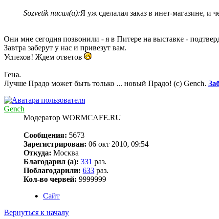
Sozvetik писал(а):
Я уж сделалал заказ в инет-магазине, и 
Они мне сегодня позвонили - я в Питере на выставке - подтве
Завтра заберут у нас и привезут вам.
Успехов! Ждем ответов
Гена.
Лучше Прадо может быть только ... новый Прадо! (c) Gench.
За
Gench
Модератор WORMCAFE.RU
Сообщения:
5673
Зарегистрирован:
06 окт 2010, 09:54
Откуда:
Москва
Благодарил (а):
331
раз.
Поблагодарили:
633
раз.
Кол-во червей:
9999999
Сайт
Вернуться к началу