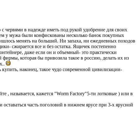
р с червями в надежде иметь под рукой удобрение для своих
тем у мужа были конфискованы несколько банок покупных
ришлось менять на больший. Ни запаха, ни ежедневных походов
ики- сжирается все и без остатка. Ящичек постепенно
онтейнере, даже если он и объемный- это практически
 фирмы, которая бы привозила такое в россию, делать их из
х..
ь купить, наконец, такое чудо современной цивилизации-
е , называется, кажется "Worm Factory"5-ти лотковые ) или в
ли оставаться часть поголовий в нижнем ярусе при 3-х ярусной