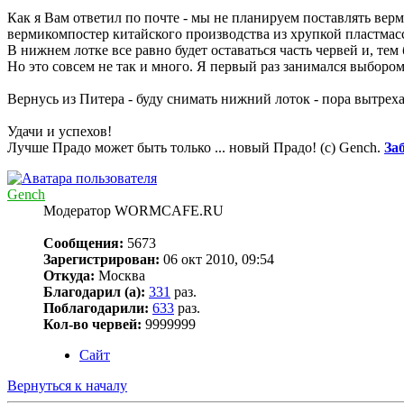
Как я Вам ответил по почте - мы не планируем поставлять вер
вермикомпостер китайского производства из хрупкой пластмасс
В нижнем лотке все равно будет оставаться часть червей и, тем 
Но это совсем не так и много. Я первый раз занимался выбором
Вернусь из Питера - буду снимать нижний лоток - пора вытрехат
Удачи и успехов!
Лучше Прадо может быть только ... новый Прадо! (c) Gench.
За
Gench
Модератор WORMCAFE.RU
Сообщения:
5673
Зарегистрирован:
06 окт 2010, 09:54
Откуда:
Москва
Благодарил (а):
331
раз.
Поблагодарили:
633
раз.
Кол-во червей:
9999999
Сайт
Вернуться к началу