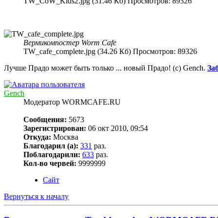
TW_CoW_Kids2.jpg (31.46 Кб) Просмотров: 89326
Вермикомпостер Worm Cafe
TW_cafe_complete.jpg (34.26 Кб) Просмотров: 89326
Лучше Прадо может быть только ... новый Прадо! (c) Gench.
За
Gench
Модератор WORMCAFE.RU
Сообщения:
5673
Зарегистрирован:
06 окт 2010, 09:54
Откуда:
Москва
Благодарил (а):
331
раз.
Поблагодарили:
633
раз.
Кол-во червей:
9999999
Сайт
Вернуться к началу