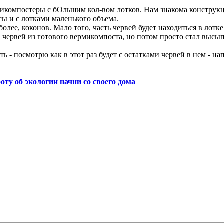
микомпостеры с бОльшим кол-вом лотков. Нам знакома конструкци
ы и с лотками маленького объема.
более, коконов. Мало того, часть червей будет находиться в лотке
 червей из готового вермикомпоста, но потом просто стал высыпа
ь - посмотрю как в этот раз будет с остатками червей в нем - на
боту об экологии начни со своего дома