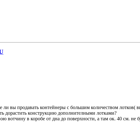
U
е ли вы продавать контейнеры с большим количеством лотков( ви
ость дорастить конструкцию дополнителными лотками?
ою вотчину в коробе от дна до поверхности, а там ок. 40 см. не 