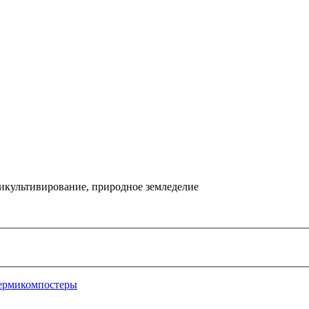
икультивирование, природное земледелие
ермикомпостеры