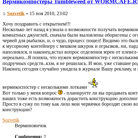
Вермикомпостеры Tumbleweed от WORMCAFE.R
Sozvetik
» 15 ноя 2010, 23:02
Хочу поздравить с открытием!!!
Несколько лет назад я узнала о возможности получать вермиком
комнатных джунглей, сначала были выловлены оборигены с ого
червей для рыбалки, и, о чудо, процесс пошел! Видимо это бы
к мусорному контейнеру с мешком шкурок и огрызков, ни, пар
наполнялся, и наконец,встал вопрос отделения зерен от плевел-т
нереально...Я поняла, что нужен вермикомпостер с несколькими
подручных средств..кхм, я не решилась. И мои, уже ставшие р
Наконец сегодня случайно увидела в журнале Вашу рекламу, и п
вермикоспостер с несколькими лотками
Вот только у меня вопрос
- планируете ли вы продавать конт
ваших тоже есть возможность дорастить конструкцию дополн
Просто я сужу по тому как лихо мои червячки бороздят свою вот
конструкции?
Sozvetik
Верминовичок
Сообщения:
2