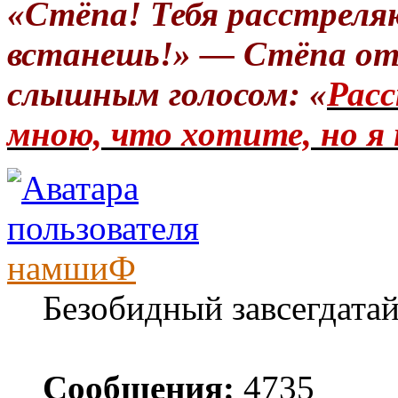
«Стёпа! Тебя расстреля
встанешь!» — Стёпа от
слышным голосом: «
Расс
мною, что хотите, но я 
намшиФ
Безобидный завсегдата
Сообщения:
4735