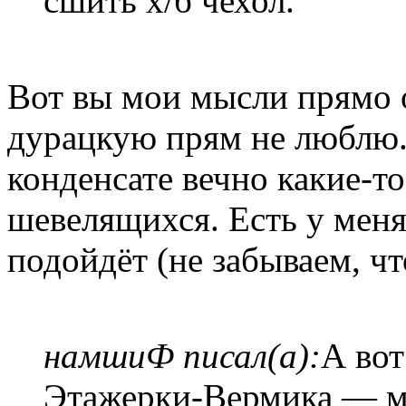
сшить х/б чехол.
Вот вы мои мысли прямо 
дурацкую прям не люблю. 
конденсате вечно какие-т
шевелящихся. Есть у меня
подойдëт (не забываем, ч
намшиФ писал(а):
А вот
Этажерки-Вермика — м