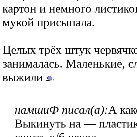
картон и немного листик
мукой присыпала.
Целых трëх штук червячко
занималась. Маленькие, с
выжили
намшиФ писал(а):
А как
Выкинуть на — пласти