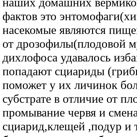
наших домашних вермиком
фактов это энтомофаги(хи
насекомые являются пище
от дрозофилы(плодовой м
дихлофоса удавалось избав
попадают сциариды (гриб
поможет у их личинок бол
субстрате в отличие от п
промывание червя и смена
сциарид,клещей ,подур и т