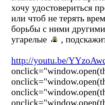
хочу удостовериться пр
или чтоб не терять вре
борьбы с ними другими 
угарелые
, подскажи
http://youtu.be/YYzoAw
onclick="window.open(this
onclick="window.open(this
onclick="window.open(this
onclick="window.open(this