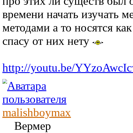
про этих ли существ был о
времени начать изучать 
методами а то носятся ка
спасу от них нету
http://youtu.be/YYzoAwcI
malishboymax
Вермер