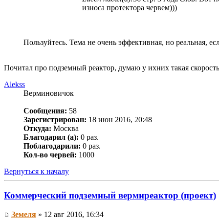
износа протектора червем)))
Пользуйтесь. Тема не очень эффективная, но реальная, е
Почитал про подземный реактор, думаю у ихних такая скорост
Alekss
Верминовичок
Сообщения:
58
Зарегистрирован:
18 июн 2016, 20:48
Откуда:
Москва
Благодарил (а):
0 раз.
Поблагодарили:
0 раз.
Кол-во червей:
1000
Вернуться к началу
Коммерческий подземный вермиреактор (проект)
Земеля
» 12 авг 2016, 16:34