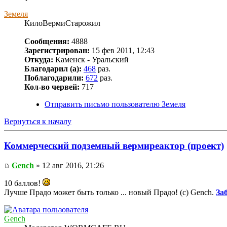
Земеля
КилоВермиСтарожил
Сообщения:
4888
Зарегистрирован:
15 фев 2011, 12:43
Откуда:
Каменск - Уральский
Благодарил (а):
468
раз.
Поблагодарили:
672
раз.
Кол-во червей:
717
Отправить письмо пользователю Земеля
Вернуться к началу
Коммерческий подземный вермиреактор (проект)
Gench
» 12 авг 2016, 21:26
10 баллов!
Лучше Прадо может быть только ... новый Прадо! (c) Gench.
За
Gench