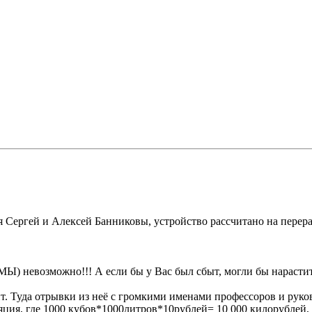
ия Сергей и Алексей Банниковы, устройство рассчитано на пере
Ы) невозможно!!! А если бы у Вас был сбыт, могли бы нарастит
йт. Туда отрывки из неё с громкими именами профессоров и руко
ция, где 1000 кубов*1000литров*10рублей= 10 000 килорублей, 