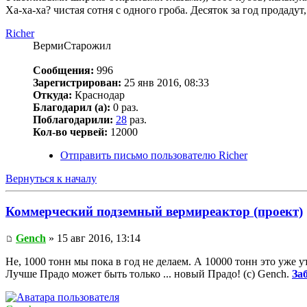
Ха-ха-ха? чистая сотня с одного гроба. Десяток за год продадут
Richer
ВермиСтарожил
Сообщения:
996
Зарегистрирован:
25 янв 2016, 08:33
Откуда:
Краснодар
Благодарил (а):
0 раз.
Поблагодарили:
28
раз.
Кол-во червей:
12000
Отправить письмо пользователю Richer
Вернуться к началу
Коммерческий подземный вермиреактор (проект)
Gench
» 15 авг 2016, 13:14
Не, 1000 тонн мы пока в год не делаем. А 10000 тонн это уже у
Лучше Прадо может быть только ... новый Прадо! (c) Gench.
За