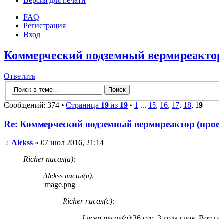
Версия для печати
FAQ
Регистрация
Вход
Коммерческий подземный вермиреактор
Ответить
Сообщений: 374 •
Страница
19
из
19
•
1
...
15
,
16
,
17
,
18
,
19
Re: Коммерческий подземный вермиреактор (прое
Alekss
» 07 июл 2016, 21:14
Richer писал(а):
Alekss писал(а):
image.png
Richer писал(а):
Lucen писал(а):
36 стр. 3 года слов. Вот