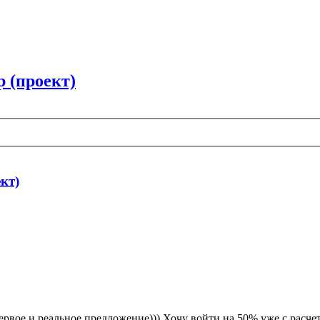
 (проект)
кт)
 первое и реальное предложение))) Хочу войти на 50% уже с расче