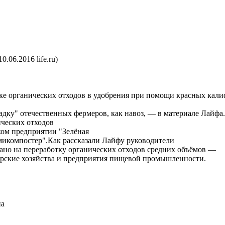
06.2016 life.ru)
ке органических отходов в удобрения при помощи красных кали
дку" отечественных фермеров, как навоз, ― в материале Лайфа.
ических отходов
ком предприятии "Зелёная
рмикомпостер".Как рассказали Лайфу руководители
ано на переработку органических отходов средних объёмов ―
мерские хозяйства и предприятия пищевой промышленности.
на