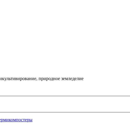
икультивирование, природное земледелие
ермикомпостеры