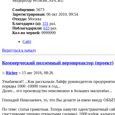
Модератор WORMCAFE.RU
Сообщения:
5673
Зарегистрирован:
06 окт 2010, 09:54
Откуда:
Москва
Благодарил (а):
331
раз.
Поблагодарили:
633
раз.
Кол-во червей:
9999999
Сайт
Вернуться к началу
Коммерческий подземный вермиреактор (проект)
Richer
» 15 авг 2016, 08:26
Улыбаемся!! ...Как рассказали Лайфу руководители предприят
порядка 1000 -10000 тонн в год...
Далее... его производство невозможно в больших масштабах...
Геннадий Николаевич, то, что Вы делаете (я имею ввиду ОБЪЁМ
По теме: статья грамотная. Теперь намутят одностраничный са
счастливыми широко открытыми глазами), 1000 кубов, калькуля