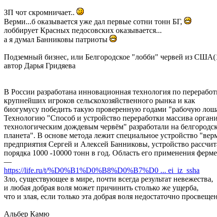
ЗП чот скромничает..
Верми...б оказывается уже дал первые сотни тонн БГ,
лоббирует Красных педосовских оказывается...
а я думал Банниковы патриоты
Подземный бизнес, или Белгородское "лобби" червей из США(10.
автор Дарья Гридяева
В России разработана инновационная технология по переработ
крупнейших игроков сельскохозяйственного рынка и как
биогумусу победить такую проверенную годами "рабочую лоша
Технологию "Способ и устройство переработки массива орган
технологическим дождевым червём" разработали на белгородс
планета". В основе метода лежит специальное устройство "ве
предприятия Сергей и Алексей Банниковы, устройство рассчит
порядка 1000 -10000 тонн в год. Область его применения фер
―
https://life.ru/t/%D0%B1%D0%B8%D0%B7%D0 ... ei_iz_ssha
Зло, существующее в мире, почти всегда результат невежества,
и любая добрая воля может причинить столько же ущерба,
что и злая, если только эта добрая воля недостаточно просвеще
Альбер Камю