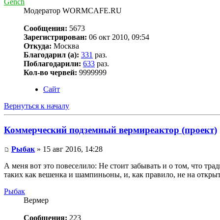
Gench
Модератор WORMCAFE.RU
Сообщения:
5673
Зарегистрирован:
06 окт 2010, 09:54
Откуда:
Москва
Благодарил (а):
331
раз.
Поблагодарили:
633
раз.
Кол-во червей:
9999999
Сайт
Вернуться к началу
Коммерческий подземный вермиреактор (проект)
Рыбак
» 15 авг 2016, 14:28
А меня вот это повеселило: Не стоит забывать и о том, что т
таких как вешенка и шампиньоны, и, как правило, не на откры
Рыбак
Вермер
Сообщения:
223