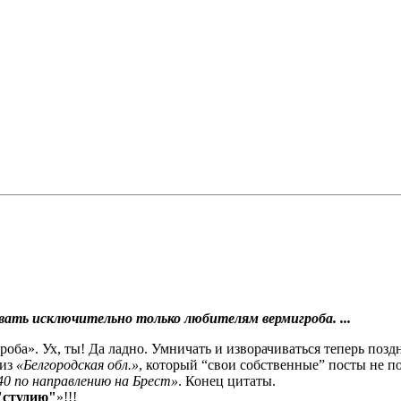
ть исключительно только любителям вермигроба. ...
а». Ух, ты! Да ладно. Умничать и изворачиваться теперь поздн
 из
«Белгородская обл.»
, который “свои собственные” посты не п
0 по направлению на Брест»
. Конец цитаты.
"студию"
»!!!