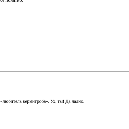
се понятно.
любитель вермигроба». Ух, ты! Да ладно.