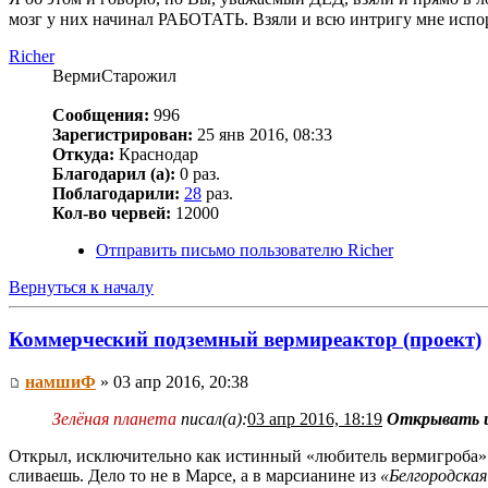
мозг у них начинал РАБОТАТЬ. Взяли и всю интригу мне исп
Richer
ВермиСтарожил
Сообщения:
996
Зарегистрирован:
25 янв 2016, 08:33
Откуда:
Краснодар
Благодарил (а):
0 раз.
Поблагодарили:
28
раз.
Кол-во червей:
12000
Отправить письмо пользователю Richer
Вернуться к началу
Коммерческий подземный вермиреактор (проект)
намшиФ
» 03 апр 2016, 20:38
Зелёная планета
писал(а):
03 апр 2016, 18:19
Открывать ис
Открыл, исключительно как истинный «любитель вермигроба». У
сливаешь. Дело то не в Марсе, а в марсианине из
«Белгородская