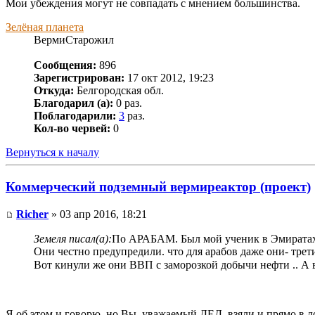
Мои убеждения могут не совпадать с мнением большинства.
Зелёная планета
ВермиСтарожил
Сообщения:
896
Зарегистрирован:
17 окт 2012, 19:23
Откуда:
Белгородская обл.
Благодарил (а):
0 раз.
Поблагодарили:
3
раз.
Кол-во червей:
0
Вернуться к началу
Коммерческий подземный вермиреактор (проект)
Richer
» 03 апр 2016, 18:21
Земеля писал(а):
По АРАБАМ. Был мой ученик в Эмиратах,
Они честно предупредили. что для арабов даже они- тр
Вот кинули же они ВВП с заморозкой добычи нефти .. А в
Я об этом и говорю, но Вы, уважаемый ДЕД, взяли и прямо в л