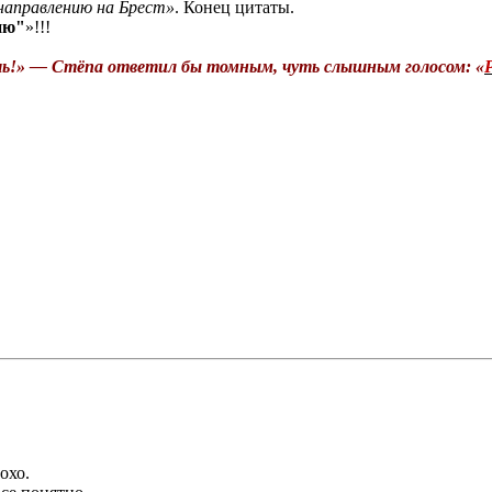
направлению на Брест»
. Конец цитаты.
ию"
»!!!
шь!» — Стёпа ответил бы томным, чуть слышным голосом: «
охо.