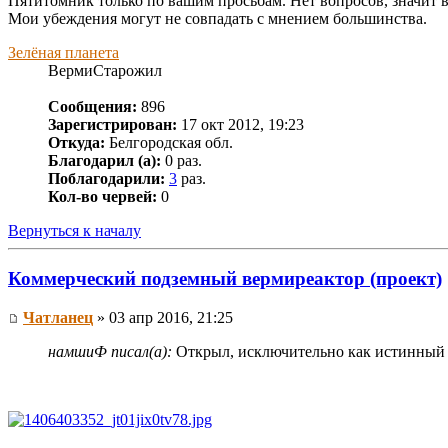
Пятитомник только по вашим просьбам. Нет вопросов, значит в
Мои убеждения могут не совпадать с мнением большинства.
Зелёная планета
ВермиСтарожил
Сообщения:
896
Зарегистрирован:
17 окт 2012, 19:23
Откуда:
Белгородская обл.
Благодарил (а):
0 раз.
Поблагодарили:
3
раз.
Кол-во червей:
0
Вернуться к началу
Коммерческий подземный вермиреактор (проект)
Чатланец
» 03 апр 2016, 21:25
намшиФ писал(а):
Открыл, исключительно как истинный «