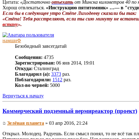
Цитата:
«Достаточно
отъехать
от Минска километров 40 по 
Хорош отвлекаться.
«Инструкцию пятитомник» …— в "студ
Если бы в следующее утро Стёпе Лиходееву сказали бы так:
«Стёпа! Тебя расстреляют, если ты сию минуту не встане
встану
».
намшиФ
Безобидный завсегдатай
Сообщения:
4735
Зарегистрирован:
06 янв 2014, 19:01
Откуда:
Сталинград
Благодарил (а):
3373
раз.
Поблагодарили:
1512
раз.
Кол-во червей:
5000
Вернуться к началу
Коммерческий подземный вермиреактор (проект)
Зелёная планета
» 03 апр 2016, 21:24
Открыл. Молодец. Радуешь. Если смысл понял, то не всё так пл