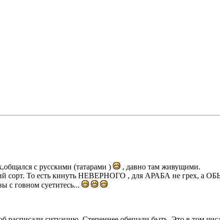
общался с русскими (татарами )
, давно там живущими.
етий сорт. То есть кинуть НЕВЕРНОГО , для АРАБА не грех, а 
ы с говном суетитесь...
об расписали ситуацию. Степеннее обещали быть. Это в том числ