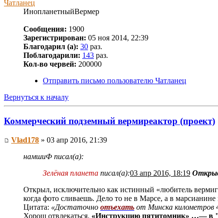
Чатланец
ИнопланетныйВермер
Сообщения:
1900
Зарегистрирован:
05 ноя 2014, 22:39
Благодарил (а):
30
раз.
Поблагодарили:
143
раз.
Кол-во червей:
200000
Отправить письмо пользователю Чатланец
Вернуться к началу
Коммерческий подземный вермиреактор (проект)
Vlad178
» 03 апр 2016, 21:39
намшиФ писал(а):
Зелёная планета
писал(а):
03 апр 2016, 18:19
Открыва
Открыл, исключительно как истинный «любитель вермигроб
когда фото сливаешь. Дело то не в Марсе, а в марсианине
Цитата:
«Достаточно
отъехать
от Минска километров 4
Хорош отвлекаться.
«Инструкцию пятитомник» …— в 