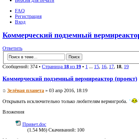
Версия для печати
FAQ
Регистрация
Вход
Коммерческий подземный вермиреактор
Ответить
Сообщений: 374 •
Страница
18
из
19
•
1
...
15
,
16
,
17
,
18
,
19
Коммерческий подземный вермиреактор (проект)
Зелёная планета
» 03 апр 2016, 18:19
Открывать исключительно только любителям вермигроба.
Вложения
Привет.doc
(1.54 Мб) Скачиваний: 100