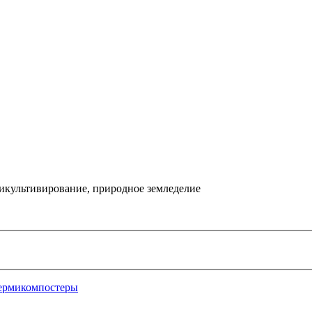
икультивирование, природное земледелие
ермикомпостеры