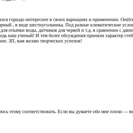
ался гораздо интереснее в своих вариациях и применении. Он(бло
борный , в виде шестиугольника. Под разные климатические усло
ля откачки воды, датчиков для червей и т.д. в сравнении с данн
едь наш ученый! И тем более обсуждения приняли характер стеба
ние. ЗП, вам желаю творческих успехов!
юсь этому соответствовать. Если вы думаете обо мне плохо — вы