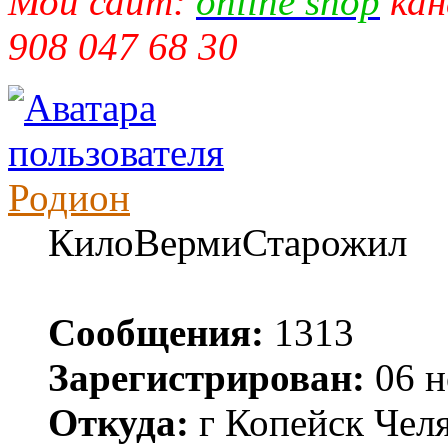
Мой сайт:
online shop
кан
908 047 68 30
Родион
КилоВермиСтарожил
Сообщения:
1313
Зарегистрирован:
06 н
Откуда:
г Копейск Челя