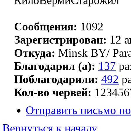
КилоВермиСтарожил
Сообщения:
1092
Зарегистрирован:
12 а
Откуда:
Minsk BY/ Par
Благодарил (а):
137
ра
Поблагодарили:
492
ра
Кол-во червей:
123456
Отправить письмо по
Вернуться к началу