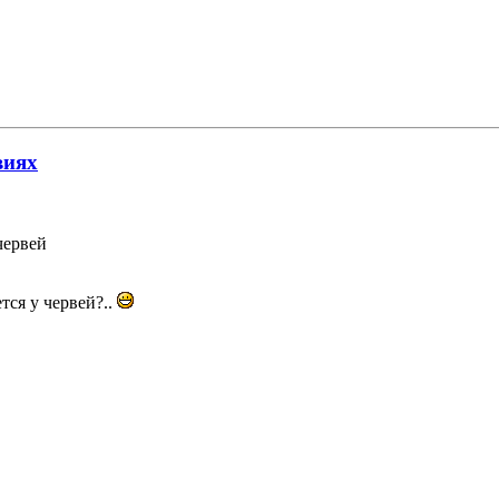
виях
червей
тся у червей?..