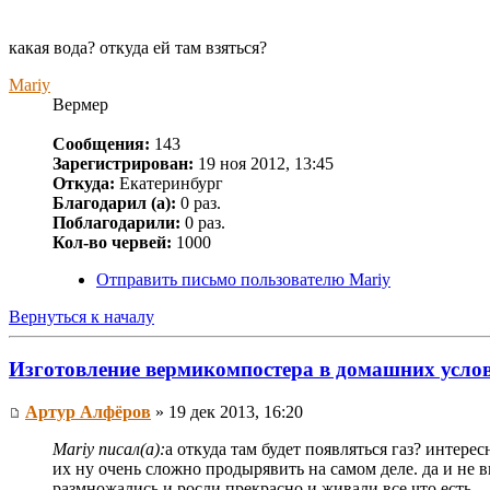
какая вода? откуда ей там взяться?
Mariy
Вермер
Сообщения:
143
Зарегистрирован:
19 ноя 2012, 13:45
Откуда:
Екатеринбург
Благодарил (а):
0 раз.
Поблагодарили:
0 раз.
Кол-во червей:
1000
Отправить письмо пользователю Mariy
Вернуться к началу
Изготовление вермикомпостера в домашних усло
Артур Алфёров
» 19 дек 2013, 16:20
Mariy писал(а):
а откуда там будет появляться газ? интере
их ну очень сложно продырявить на самом деле. да и не 
размножались и росли прекрасно и живали все что есть