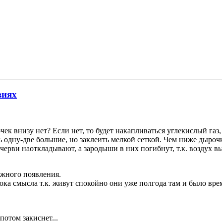
виях
чек внизу нет? Если нет, то будет накапливаться углекислый газ
ть одну-две большие, но заклеить мелкой сеткой. Чем ниже дыроч
в черви наоткладывают, а зародыши в них погибнут, т.к. воздух
можного появления.
ока смысла т.к. живут спокойно они уже полгода там и было вре
потом закиснет...