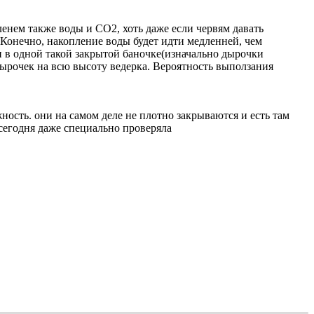
ленем также воды и СО2, хоть даже если червям давать
 Конечно, накопление воды будет идти медленней, чем
и в одной такой закрытой баночке(изначально дырочки
к дырочек на всю высоту ведерка. Вероятность выползания
жность. они на самом деле не плотно закрываются и есть там
 сегодня даже специально проверяла