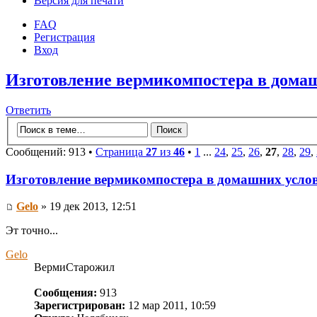
Версия для печати
FAQ
Регистрация
Вход
Изготовление вермикомпостера в дома
Ответить
Сообщений: 913 •
Страница
27
из
46
•
1
...
24
,
25
,
26
,
27
,
28
,
29
,
Изготовление вермикомпостера в домашних усло
Gelo
» 19 дек 2013, 12:51
Эт точно...
Gelo
ВермиСтарожил
Сообщения:
913
Зарегистрирован:
12 мар 2011, 10:59