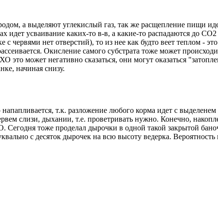
родом, а выделяют углекислый газ, так же расщепление пищи идет
ках идет усваивание каких-то в-в, а какие-то распадаются до СО
с червями нет отверстий), то из нее как будто веет теплом - это
рассеивается. Окисление самого субстрата тоже может происходи
ХО это может негативно сказаться, они могут оказаться "затопле
нке, начиная снизу.
о напапливается, т.к. разложение любого корма идет с выделенем
рвем слизи, дыхании, т.е. проветривать нужно. Конечно, накопл
. Сегодня тоже проделал дырочки в одной такой закрытой баноч
 буквально с десяток дырочек на всю высоту ведерка. Вероятнос