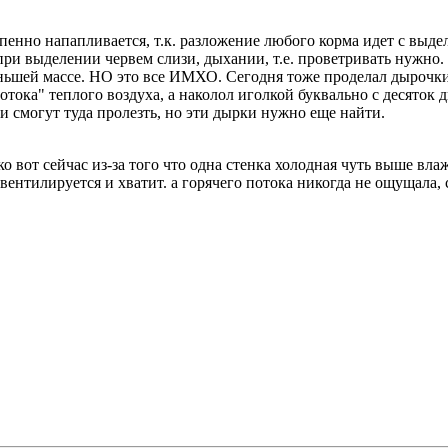
епенно напапливается, т.к. разложение любого корма идет с выде
ри выделении червем слизи, дыхании, т.е. проветривать нужно.
еньшей массе. НО это все ИМХО. Сегодня тоже проделал дырочк
"потока" теплого воздуха, а наколол иголкой буквально с десято
 смогут туда пролезть, но эти дырки нужно еще найти.
ко вот сейчас из-за того что одна стенка холодная чуть выше вла
 вентилируется и хватит. а горячего потока никогда не ощущала,