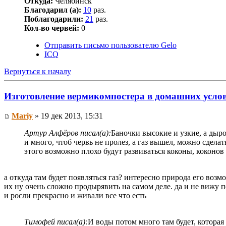
Откуда:
Челябинск
Благодарил (а):
10
раз.
Поблагодарили:
21
раз.
Кол-во червей:
0
Отправить письмо пользователю Gelo
ICQ
Вернуться к началу
Изготовление вермикомпостера в домашних усло
Mariy
» 19 дек 2013, 15:31
Артур Алфёров писал(а):
Баночки высокие и узкие, а дыро
и много, чтоб червь не пролез, а газ вышел, можно сдела
этого возможно плохо будут развиваться коконы, коконо
а откуда там будет появляться газ? интересно природа его воз
их ну очень сложно продырявить на самом деле. да и не вижу п
и росли прекрасно и живали все что есть
Тимофей писал(а):
И воды потом много там будет, которая 