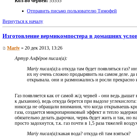
Кол-во червей:
55555
Отправить письмо пользователю Тимофей
Вернуться к началу
Изготовление вермикомпостера в домашних усло
Mariy
» 20 дек 2013, 13:26
Артур Алфёров писал(а):
Mariy писал(а):
а откуда там будет появляться газ? 
их ну очень сложно продырявить на самом деле. да 
открывала. они и размножались и росли прекрасно и
Газ появляется как от самой ж/д червей - они ведь дышат
к дыханию), ведь откуда берется при выдохе углекислота:
никогда не обращали внимания, что когда открываешь крыш
газа, создается микропарниковый эффект и тепло задержи
обязательно делать дырочки, червь будет жить и так, но
просто задохнутся, т.к. газ почти в 1,5 раза тяжелей возд
Mariy писал(а):
какая вода? откуда ей там взяться?