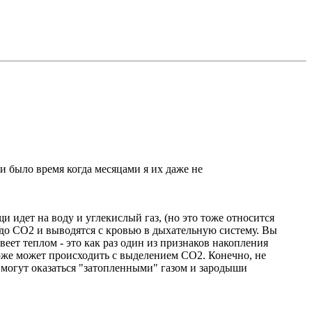
и было время когда месяцами я их даже не
и идет на воду и углекислый газ, (но это тоже относится
я до СО2 и выводятся с кровью в дыхательную систему. Вы
веет теплом - это как раз один из признаков накопления
 тоже может происходить с выделением СО2. Конечно, не
и могут оказаться "затопленными" газом и зародыши