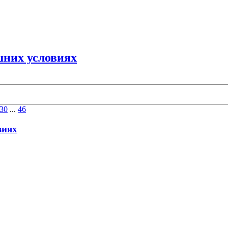
шних условиях
30
...
46
виях