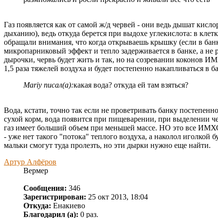
Газ появляется как от самой ж/д червей - они ведь дышат кисло
дыханию), ведь откуда берется при выдохе углекислота: в клет
обращали внимания, что когда открываешь крышку (если в банке 
микропарниковый эффект и тепло задерживается в банке, а не 
дырочки, червь будет жить и так, но на созревании коконов ИМ
1,5 раза тяжелей воздуха и будет постепенно накапливаться в ба
Mariy писал(а):
какая вода? откуда ей там взяться?
Вода, кстати, точно так если не проветривать банку постепенн
сухой корм, вода появится при пищеварении, при выделении че
газ имеет больший объем при меньшей массе. НО это все ИМХО
- уже нет такого "потока" теплого воздуха, а наколол иголкой
мальки смогут туда пролезть, но эти дырки нужно еще найти.
Артур Алфёров
Вермер
Сообщения:
346
Зарегистрирован:
25 окт 2013, 18:04
Откуда:
Енакиево
Благодарил (а):
0 раз.