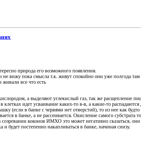
виях
интересно природа его возможного появления.
и не вижу пока смысла т.к. живут спокойно они уже полгода там 
 живали все что есть
 кислородом, а выделяют углекислый газ, так же расщепление пищ
 в клетках идет усваивание каких-то в-в, а какие-то распадаютс
ку (если в банке с червями нет отверстий), то из нее как будто 
вается в банке, а не рассеивается. Окисление самого субстрата
 на созревании коконов ИМХО это может негативно сказаться, он
уха и будет постепенно накапливаться в банке, начиная снизу.