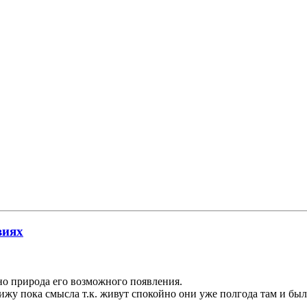
виях
сно природа его возможного появления.
вижу пока смысла т.к. живут спокойно они уже полгода там и был