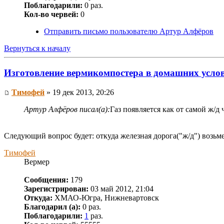
Поблагодарили:
0 раз.
Кол-во червей:
0
Отправить письмо пользователю Артур Алфёров
Вернуться к началу
Изготовление вермикомпостера в домашних усло
Тимофей
» 19 дек 2013, 20:26
Артур Алфёров писал(а):
Газ появляется как от самой ж/д 
Следующий вопрос будет: откуда железная дорога("ж/д") возьме
Тимофей
Вермер
Сообщения:
179
Зарегистрирован:
03 май 2012, 21:04
Откуда:
ХМАО-Югра, Нижневартовск
Благодарил (а):
0 раз.
Поблагодарили:
1
раз.