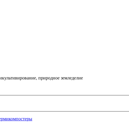
икультивирование, природное земледелие
ермикомпостеры