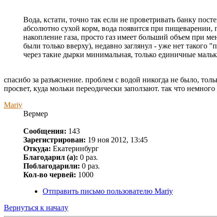
Вода, кстати, точно так если не проветривать банку пост
абсолютно сухой корм, вода появится при пищеварении, п
накопление газа, просто газ имеет больший объем при м
были только вверху), недавно заглянул - уже нет такого 
через такие дырки минимальная, только единичные мальки
спасибо за разъяснение. проблем с водой никогда не было, толь
просвет, куда мольки переодически заползают. так что немного
Mariy
Вермер
Сообщения:
143
Зарегистрирован:
19 ноя 2012, 13:45
Откуда:
Екатеринбург
Благодарил (а):
0 раз.
Поблагодарили:
0 раз.
Кол-во червей:
1000
Отправить письмо пользователю Mariy
Вернуться к началу