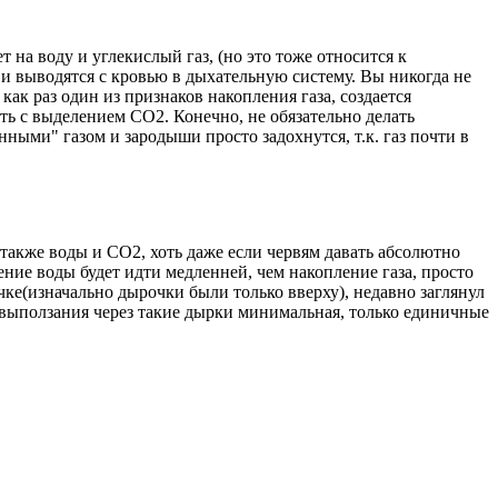
 на воду и углекислый газ, (но это тоже относится к
2 и выводятся с кровью в дыхательную систему. Вы никогда не
 как раз один из признаков накопления газа, создается
ть с выделением СО2. Конечно, не обязательно делать
нными" газом и зародыши просто задохнутся, т.к. газ почти в
 также воды и СО2, хоть даже если червям давать абсолютно
ение воды будет идти медленней, чем накопление газа, просто
ке(изначально дырочки были только вверху), недавно заглянул
ть выползания через такие дырки минимальная, только единичные