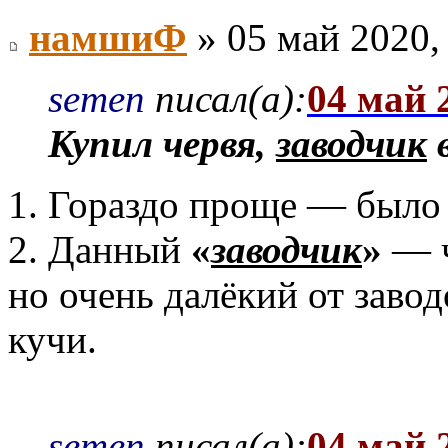
намшиФ
» 05 май 2020,
semen
писал(а):
04 май 
Купил червя,
заводчик
в
1. Гораздо проще — было 
2. Данный
«
заводчик
»
— ч
но очень далёкий от завод
кучи.
semen
писал(а):
04 май 