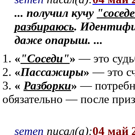
... получил кучу
"сосед
разбираюсь
. Идентифи
даже опарыш. ...
1.
«
"Соседи"
»
— это судь
2.
«
Пассажиры
»
— это сч
3.
«
Разборки
»
— потребны
обязательно — после при
semen
писал(а):
04 май 