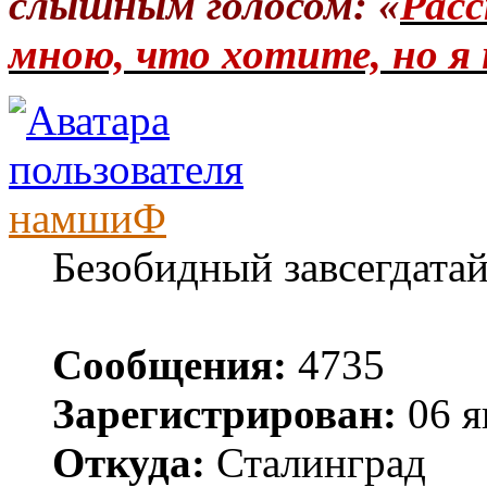
слышным голосом: «
Расс
мною, что хотите, но я 
намшиФ
Безобидный завсегдата
Сообщения:
4735
Зарегистрирован:
06 я
Откуда:
Сталинград