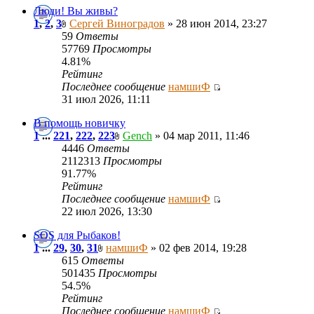
Люди! Вы живы?
1
,
2
,
3
Сергей Виноградов
» 28 июн 2014, 23:27
59
Ответы
57769
Просмотры
4.81%
Рейтинг
Последнее сообщение
намшиФ
31 июл 2026, 11:11
В помощь новичку
1
...
221
,
222
,
223
Gench
» 04 мар 2011, 11:46
4446
Ответы
2112313
Просмотры
91.77%
Рейтинг
Последнее сообщение
намшиФ
22 июл 2026, 13:30
SOS для Рыбаков!
1
...
29
,
30
,
31
намшиФ
» 02 фев 2014, 19:28
615
Ответы
501435
Просмотры
54.5%
Рейтинг
Последнее сообщение
намшиФ