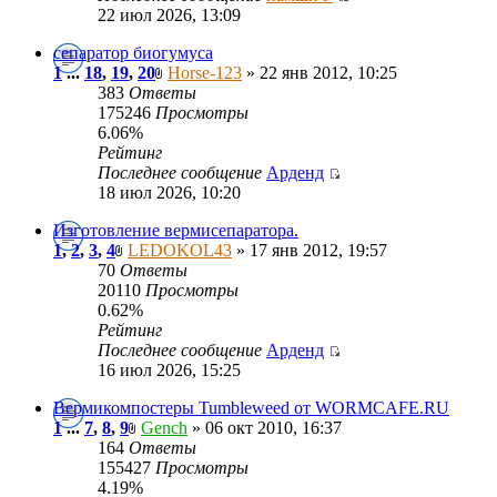
22 июл 2026, 13:09
сепаратор биогумуса
1
...
18
,
19
,
20
Horse-123
» 22 янв 2012, 10:25
383
Ответы
175246
Просмотры
6.06%
Рейтинг
Последнее сообщение
Арденд
18 июл 2026, 10:20
Изготовление вермисепаратора.
1
,
2
,
3
,
4
LEDOKOL43
» 17 янв 2012, 19:57
70
Ответы
20110
Просмотры
0.62%
Рейтинг
Последнее сообщение
Арденд
16 июл 2026, 15:25
Вермикомпостеры Tumbleweed от WORMCAFE.RU
1
...
7
,
8
,
9
Gench
» 06 окт 2010, 16:37
164
Ответы
155427
Просмотры
4.19%