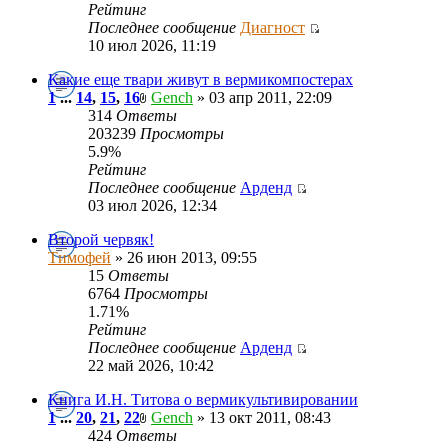
Рейтинг
Последнее сообщение
Диагност
10 июл 2026, 11:19
Какие еще твари живут в вермикомпостерах
1
...
14
,
15
,
16
Gench
» 03 апр 2011, 22:09
314
Ответы
203239
Просмотры
5.9%
Рейтинг
Последнее сообщение
Арденд
03 июл 2026, 12:34
Второй червяк!
Тимофей
» 26 июн 2013, 09:55
15
Ответы
6764
Просмотры
1.71%
Рейтинг
Последнее сообщение
Арденд
22 май 2026, 10:42
Книга И.Н. Титова о вермикультивировании
1
...
20
,
21
,
22
Gench
» 13 окт 2011, 08:43
424
Ответы