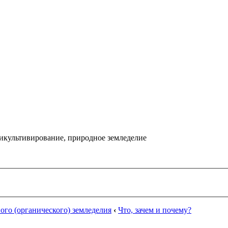
икультивирование, природное земледелие
го (органического) земледелия
‹
Что, зачем и почему?