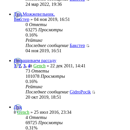
24 мар 2022, 19:36
Туи.Можжевельник.
Бакстер
» 04 ноя 2019, 16:51
0
Ответы
63275
Просмотры
0.16%
Рейтинг
Последнее сообщение
Бакстер
04 ноя 2019, 16:51
Выращиваем рассаду
1
,
2
,
3
,
4
Gench
» 22 дек 2011, 14:41
73
Ответы
101078
Просмотры
0.16%
Рейтинг
Последнее сообщение
GidroPocik
20 окт 2019, 18:51
Лук
Gench
» 25 июл 2016, 23:34
4
Ответы
69725
Просмотры
0.31%