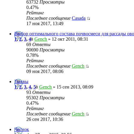
63732
Просмотры
0.47%
Рейтинг
Последнее сообщение
Casada
17 ноя 2017, 13:49
Выбор оптимального состава почвосмеси для рассады ов
1
,
2
,
3
,
4
Gench
» 12 окт 2011, 08:31
69
Ответы
90690
Просмотры
0.78%
Рейтинг
Последнее сообщение
Gench
09 ноя 2017, 08:06
Тыквы
1
,
2
,
3
,
4
,
5
Gench
» 15 сен 2013, 08:09
93
Ответы
95302
Просмотры
0.47%
Рейтинг
Последнее сообщение
Gench
26 сен 2017, 10:36
Чеснок