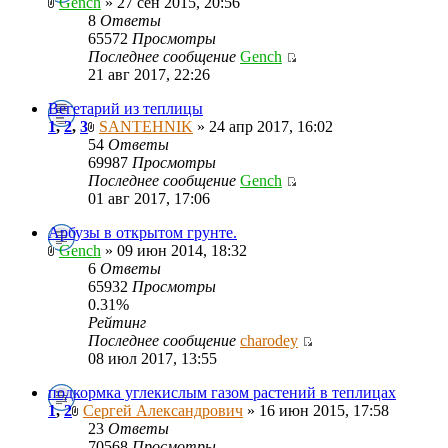
Gench
» 27 сен 2015, 20:56
8
Ответы
65572
Просмотры
Последнее сообщение
Gench
21 авг 2017, 22:26
Вегетарий из теплицы
1
,
2
,
3
SANTEHNIK
» 24 апр 2017, 16:02
54
Ответы
69987
Просмотры
Последнее сообщение
Gench
01 авг 2017, 17:06
Арбузы в открытом грунте.
Gench
» 09 июн 2014, 18:32
6
Ответы
65932
Просмотры
0.31%
Рейтинг
Последнее сообщение
charodey
08 июл 2017, 13:55
подкормка углекислым газом растений в теплицах
1
,
2
Сергей Александрович
» 16 июн 2015, 17:58
23
Ответы
70568
Просмотры