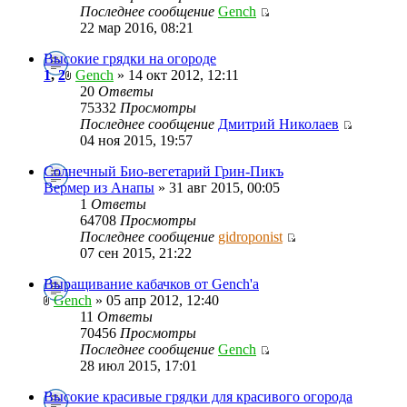
Последнее сообщение
Gench
22 мар 2016, 08:21
Высокие грядки на огороде
1
,
2
Gench
» 14 окт 2012, 12:11
20
Ответы
75332
Просмотры
Последнее сообщение
Дмитрий Николаев
04 ноя 2015, 19:57
Солнечный Био-вегетарий Грин-Пикъ
Вермер из Анапы
» 31 авг 2015, 00:05
1
Ответы
64708
Просмотры
Последнее сообщение
gidroponist
07 сен 2015, 21:22
Выращивание кабачков от Gench'а
Gench
» 05 апр 2012, 12:40
11
Ответы
70456
Просмотры
Последнее сообщение
Gench
28 июл 2015, 17:01
Высокие красивые грядки для красивого огорода