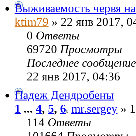
Выживаемость червя на
ktim79
» 22 янв 2017, 0
0
Ответы
69720
Просмотры
Последнее сообщени
22 янв 2017, 04:36
Падеж Дендробены
1
...
4
,
5
,
6
mr.sergey
» 1
114
Ответы
101664
Просмотры