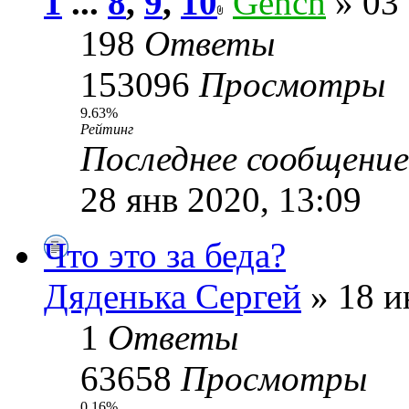
1
...
8
,
9
,
10
Gench
» 03 
198
Ответы
153096
Просмотры
9.63%
Рейтинг
Последнее сообщени
28 янв 2020, 13:09
Что это за беда?
Дяденька Сергей
» 18 и
1
Ответы
63658
Просмотры
0.16%