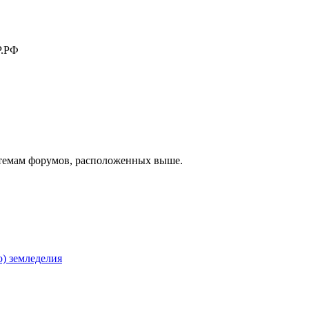
.РФ
к темам форумов, расположенных выше.
) земледелия