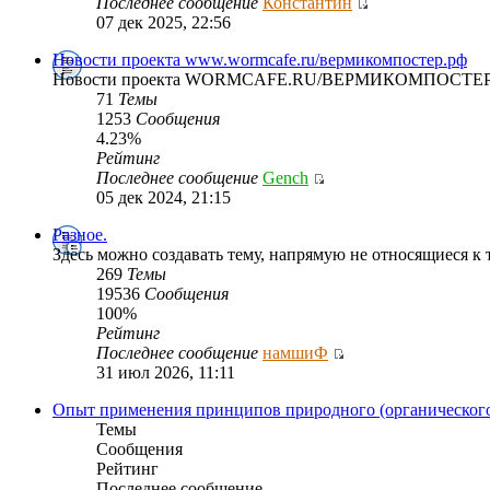
Последнее сообщение
Константин
07 дек 2025, 22:56
Новости проекта www.wormcafe.ru/вермикомпостер.рф
Новости проекта WORMCAFE.RU/ВЕРМИКОМПОСТЕР
71
Темы
1253
Сообщения
4.23%
Рейтинг
Последнее сообщение
Gench
05 дек 2024, 21:15
Разное.
Здесь можно создавать тему, напрямую не относящиеся 
269
Темы
19536
Сообщения
100%
Рейтинг
Последнее сообщение
намшиФ
31 июл 2026, 11:11
Опыт применения принципов природного (органического
Темы
Сообщения
Рейтинг
Последнее сообщение