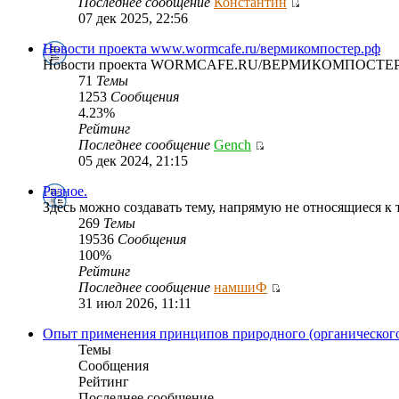
Последнее сообщение
Константин
07 дек 2025, 22:56
Новости проекта www.wormcafe.ru/вермикомпостер.рф
Новости проекта WORMCAFE.RU/ВЕРМИКОМПОСТЕР
71
Темы
1253
Сообщения
4.23%
Рейтинг
Последнее сообщение
Gench
05 дек 2024, 21:15
Разное.
Здесь можно создавать тему, напрямую не относящиеся 
269
Темы
19536
Сообщения
100%
Рейтинг
Последнее сообщение
намшиФ
31 июл 2026, 11:11
Опыт применения принципов природного (органического
Темы
Сообщения
Рейтинг
Последнее сообщение