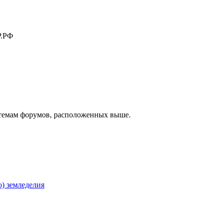
.РФ
к темам форумов, расположенных выше.
) земледелия